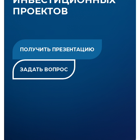
ПОЛУЧИТЬ ПРЕЗЕНТАЦИЮ
ЗАДАТЬ ВОПРОС